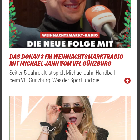
DAS DONAU 3 FM WEIHNACHTSMARKTRADIO
MIT MICHAEL JAHN VOM VFL GÜNZBURG
Seit er 5 Jahre alt ist spielt Michael Jahn Handball
beim VfL Günzburg. Was der Sport und die …