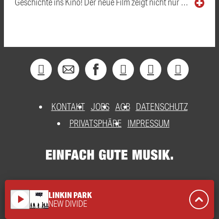
Geschichte ins Kino! Der neue Film zeigt nicht nur …
KONTAKT
JOBS
AGB
DATENSCHUTZ
PRIVATSPHÄRE
IMPRESSUM
LINKIN PARK
play_arrow
NEW DIVIDE