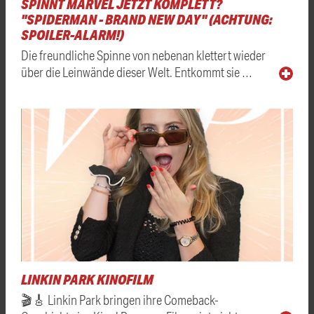
SPINNT MARVEL JETZT KOMPLETT?
"SPIDERMAN - BRAND NEW DAY" (ACHTUNG:
SPOILER-ALARM!)
Die freundliche Spinne von nebenan klettert wieder
über die Leinwände dieser Welt. Entkommt sie …
LINKIN PARK KINOFILM
🎬🎸 Linkin Park bringen ihre Comeback-