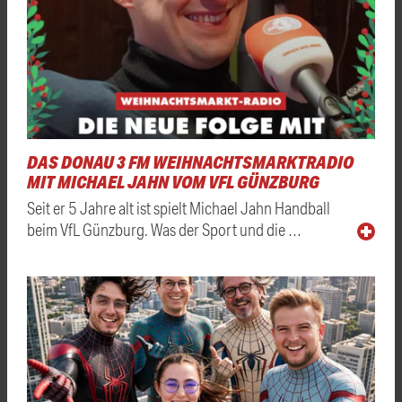
DAS DONAU 3 FM WEIHNACHTSMARKTRADIO
MIT MICHAEL JAHN VOM VFL GÜNZBURG
Seit er 5 Jahre alt ist spielt Michael Jahn Handball
beim VfL Günzburg. Was der Sport und die …