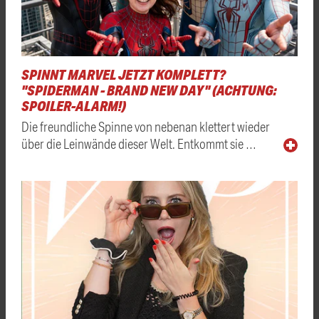
SPINNT MARVEL JETZT KOMPLETT?
"SPIDERMAN - BRAND NEW DAY" (ACHTUNG:
SPOILER-ALARM!)
Die freundliche Spinne von nebenan klettert wieder
über die Leinwände dieser Welt. Entkommt sie …