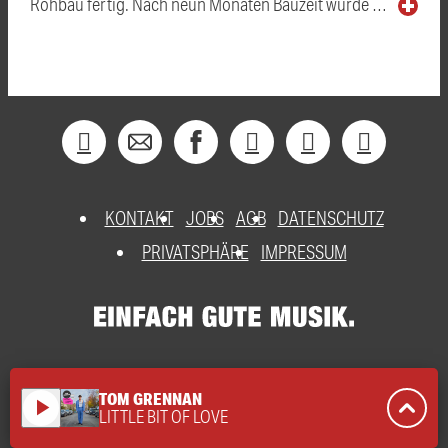
Rohbau fertig. Nach neun Monaten Bauzeit wurde …
KONTAKT
JOBS
AGB
DATENSCHUTZ
PRIVATSPHÄRE
IMPRESSUM
TOM GRENNAN
play_arrow
LITTLE BIT OF LOVE