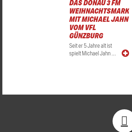
DAS DONAU 3 FM
WEIHNACHTSMARKT
MIT MICHAEL JAHN
VOM VFL
GÜNZBURG
Seit er 5 Jahre alt ist
spielt Michael Jahn …