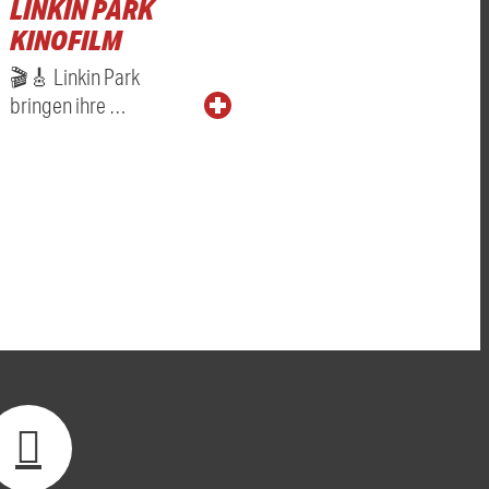
LINKIN PARK
KINOFILM
🎬🎸 Linkin Park
bringen ihre …