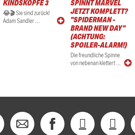
KINDSKÖPFE 3
SPINNT MARVEL
RADIO
JETZT KOMPLETT?
😂🎬 Sie sind zurück!
"SPIDERMAN -
Adam Sandler …
BRAND NEW DAY"
(ACHTUNG:
SPOILER-ALARM!)
Die freundliche Spinne
von nebenan klettert …