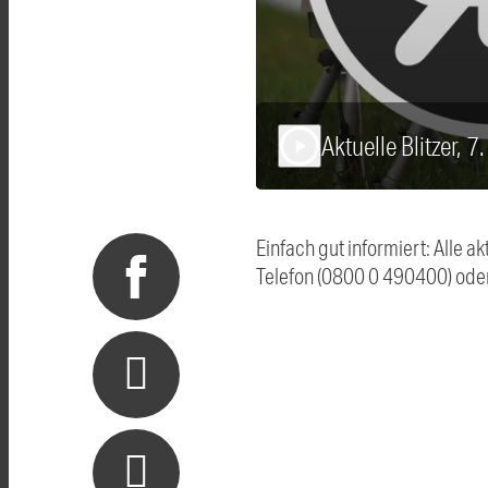
Aktuelle Blitzer, 
play_arrow
Einfach gut informiert: Alle 
Telefon (0800 0 490400) ode