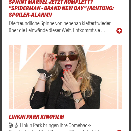
SPINNT MARVEL JETZT KOMPLETT?
"SPIDERMAN - BRAND NEW DAY" (ACHTUNG:
SPOILER-ALARM!)
Die freundliche Spinne von nebenan klettert wieder
über die Leinwände dieser Welt. Entkommt sie …
LINKIN PARK KINOFILM
🎬🎸 Linkin Park bringen ihre Comeback-