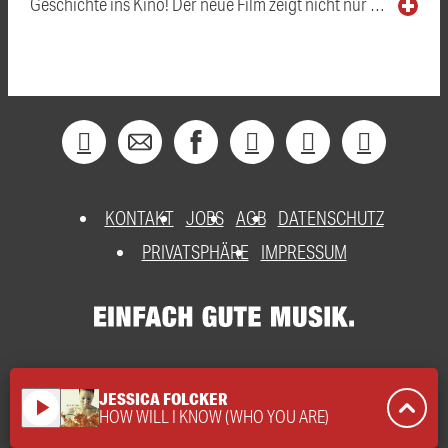
Geschichte ins Kino! Der neue Film zeigt nicht nur …
KONTAKT
JOBS
AGB
DATENSCHUTZ
PRIVATSPHÄRE
IMPRESSUM
JESSICA FOLCKER
play_arrow
HOW WILL I KNOW (WHO YOU ARE)