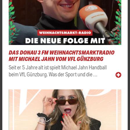
DAS DONAU 3 FM WEIHNACHTSMARKTRADIO
MIT MICHAEL JAHN VOM VFL GÜNZBURG
Seit er 5 Jahre alt ist spielt Michael Jahn Handball
beim VfL Günzburg. Was der Sport und die …