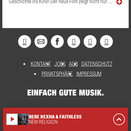
Geschichte ins Kino! Der neue Film zeigt nicht nur …
KONTAKT
JOBS
AGB
DATENSCHUTZ
PRIVATSPHÄRE
IMPRESSUM
BEBE REXHA & FAITHLESS
play_arrow
NEW RELIGION