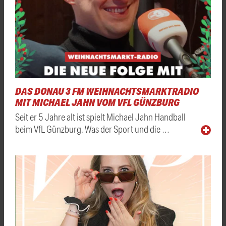
DAS DONAU 3 FM WEIHNACHTSMARKTRADIO
MIT MICHAEL JAHN VOM VFL GÜNZBURG
Seit er 5 Jahre alt ist spielt Michael Jahn Handball
beim VfL Günzburg. Was der Sport und die …