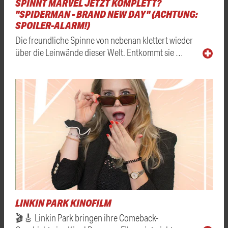
SPINNT MARVEL JETZT KOMPLETT?
"SPIDERMAN - BRAND NEW DAY" (ACHTUNG:
SPOILER-ALARM!)
Die freundliche Spinne von nebenan klettert wieder
über die Leinwände dieser Welt. Entkommt sie …
LINKIN PARK KINOFILM
🎬🎸 Linkin Park bringen ihre Comeback-