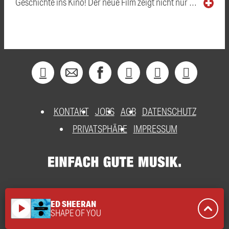
Geschichte ins Kino! Der neue Film zeigt nicht nur …
KONTAKT
JOBS
AGB
DATENSCHUTZ
PRIVATSPHÄRE
IMPRESSUM
ED SHEERAN
play_arrow
SHAPE OF YOU