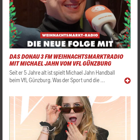
DAS DONAU 3 FM WEIHNACHTSMARKTRADIO
MIT MICHAEL JAHN VOM VFL GÜNZBURG
Seit er 5 Jahre alt ist spielt Michael Jahn Handball
beim VfL Günzburg. Was der Sport und die …