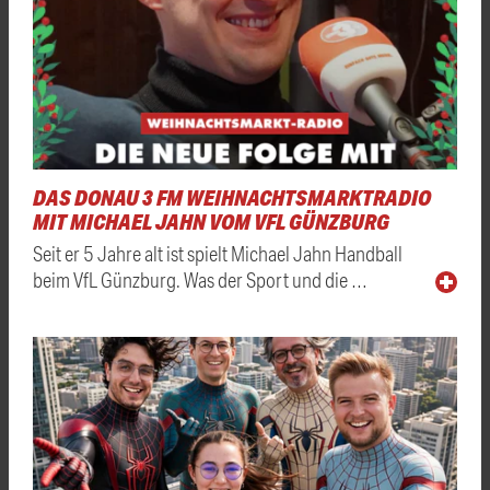
DAS DONAU 3 FM WEIHNACHTSMARKTRADIO
MIT MICHAEL JAHN VOM VFL GÜNZBURG
Seit er 5 Jahre alt ist spielt Michael Jahn Handball
beim VfL Günzburg. Was der Sport und die …