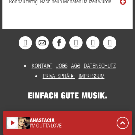
Rohbau fertig. Nach neun Monaten Bauzeit wurde …
KONTAKT
JOBS
AGB
DATENSCHUTZ
PRIVATSPHÄRE
IMPRESSUM
ANASTACIA
play_arrow
I'M OUTTA LOVE