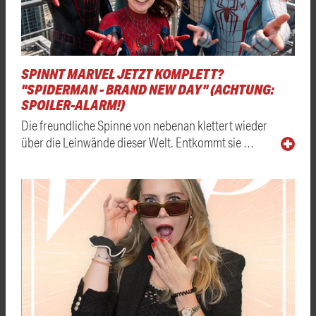
SPINNT MARVEL JETZT KOMPLETT?
"SPIDERMAN - BRAND NEW DAY" (ACHTUNG:
SPOILER-ALARM!)
Die freundliche Spinne von nebenan klettert wieder
über die Leinwände dieser Welt. Entkommt sie …