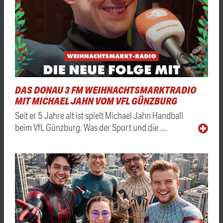
DAS DONAU 3 FM WEIHNACHTSMARKTRADIO
MIT MICHAEL JAHN VOM VFL GÜNZBURG
Seit er 5 Jahre alt ist spielt Michael Jahn Handball
beim VfL Günzburg. Was der Sport und die …