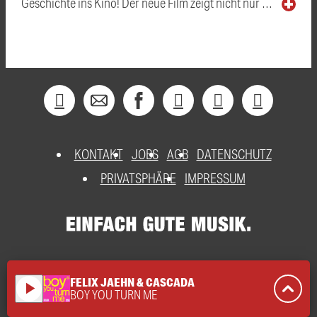
Geschichte ins Kino! Der neue Film zeigt nicht nur …
KONTAKT
JOBS
AGB
DATENSCHUTZ
PRIVATSPHÄRE
IMPRESSUM
FELIX JAEHN & CASCADA
play_arrow
BOY YOU TURN ME