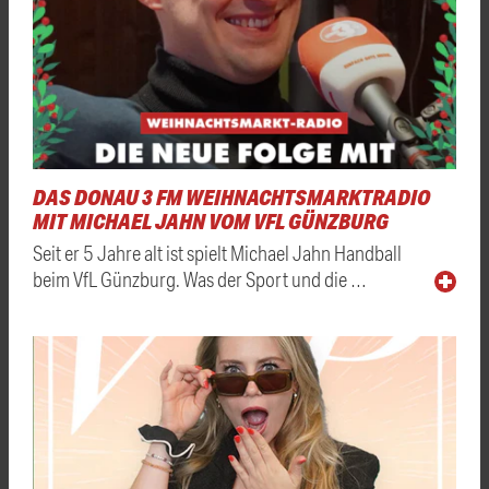
DAS DONAU 3 FM WEIHNACHTSMARKTRADIO
MIT MICHAEL JAHN VOM VFL GÜNZBURG
Seit er 5 Jahre alt ist spielt Michael Jahn Handball
beim VfL Günzburg. Was der Sport und die …