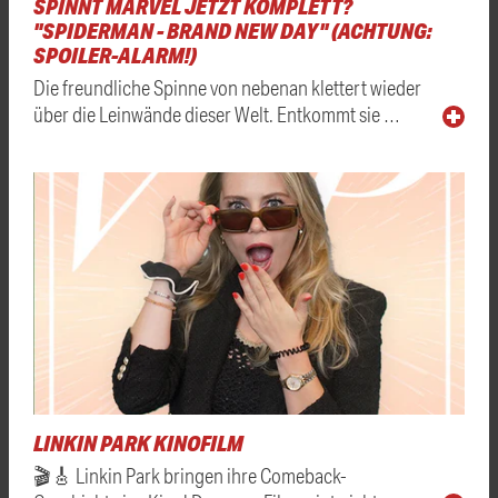
SPINNT MARVEL JETZT KOMPLETT?
"SPIDERMAN - BRAND NEW DAY" (ACHTUNG:
SPOILER-ALARM!)
Die freundliche Spinne von nebenan klettert wieder
über die Leinwände dieser Welt. Entkommt sie …
LINKIN PARK KINOFILM
🎬🎸 Linkin Park bringen ihre Comeback-