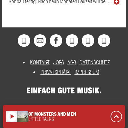
Rohbau fertig. Nach neun Monaten Bauzeit wurde …
KONTAKT
JOBS
AGB
DATENSCHUTZ
PRIVATSPHÄRE
IMPRESSUM
OF MONSTERS AND MEN
play_arrow
LITTLE TALKS