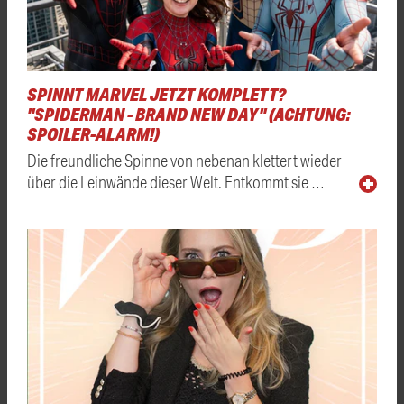
SPINNT MARVEL JETZT KOMPLETT?
"SPIDERMAN - BRAND NEW DAY" (ACHTUNG:
SPOILER-ALARM!)
Die freundliche Spinne von nebenan klettert wieder
über die Leinwände dieser Welt. Entkommt sie …