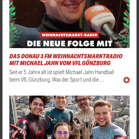
DAS DONAU 3 FM WEIHNACHTSMARKTRADIO
MIT MICHAEL JAHN VOM VFL GÜNZBURG
Seit er 5 Jahre alt ist spielt Michael Jahn Handball
beim VfL Günzburg. Was der Sport und die …