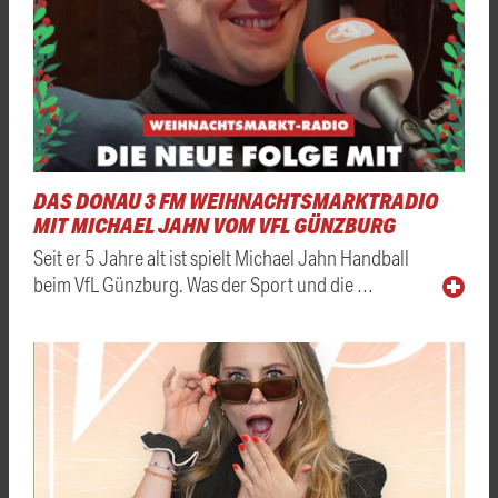
DAS DONAU 3 FM WEIHNACHTSMARKTRADIO
MIT MICHAEL JAHN VOM VFL GÜNZBURG
Seit er 5 Jahre alt ist spielt Michael Jahn Handball
beim VfL Günzburg. Was der Sport und die …