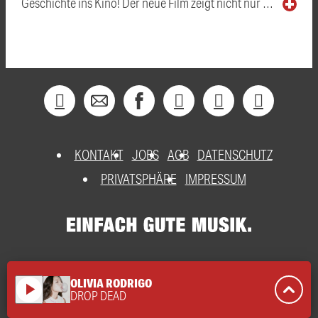
Geschichte ins Kino! Der neue Film zeigt nicht nur …
KONTAKT
JOBS
AGB
DATENSCHUTZ
PRIVATSPHÄRE
IMPRESSUM
OLIVIA RODRIGO
play_arrow
DROP DEAD