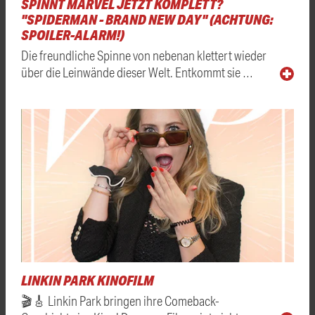
SPINNT MARVEL JETZT KOMPLETT?
"SPIDERMAN - BRAND NEW DAY" (ACHTUNG:
SPOILER-ALARM!)
Die freundliche Spinne von nebenan klettert wieder
über die Leinwände dieser Welt. Entkommt sie …
LINKIN PARK KINOFILM
🎬🎸 Linkin Park bringen ihre Comeback-