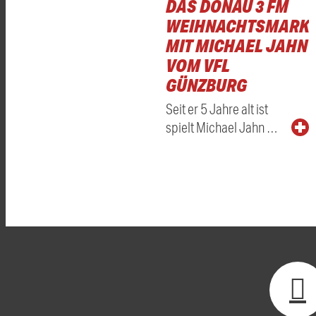
DAS DONAU 3 FM
WEIHNACHTSMARKT
MIT MICHAEL JAHN
VOM VFL
GÜNZBURG
Seit er 5 Jahre alt ist
spielt Michael Jahn …