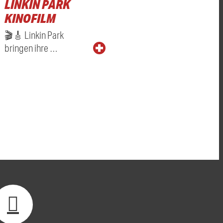
LINKIN PARK
KINOFILM
🎬🎸 Linkin Park
bringen ihre …