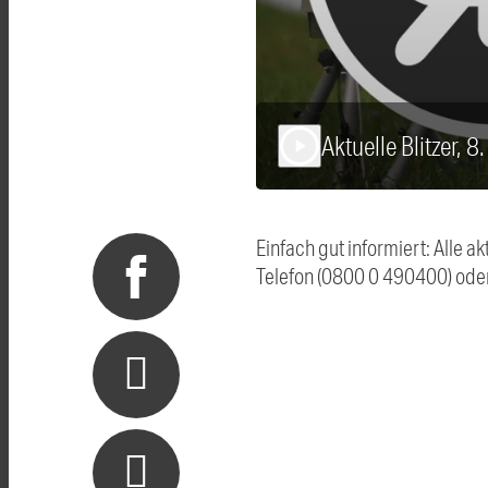
Aktuelle Blitzer, 
play_arrow
Einfach gut informiert: Alle 
Telefon (0800 0 490400) ode