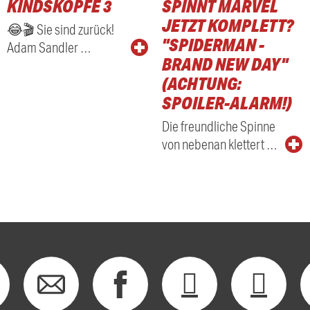
KINDSKÖPFE 3
SPINNT MARVEL
RADIO
JETZT KOMPLETT?
😂🎬 Sie sind zurück!
"SPIDERMAN -
Adam Sandler …
BRAND NEW DAY"
(ACHTUNG:
SPOILER-ALARM!)
Die freundliche Spinne
von nebenan klettert …