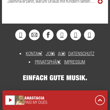
Jasmina erzählt, warum Urlaub mit Kindern selten …
KONTAKT
JOBS
AGB
DATENSCHUTZ
PRIVATSPHÄRE
IMPRESSUM
ANASTACIA
play_arrow
PAID MY DUES