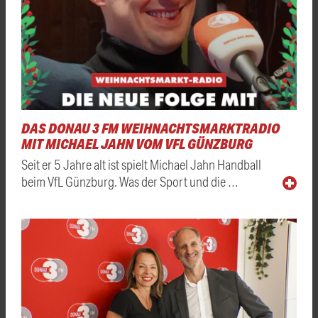
DAS DONAU 3 FM WEIHNACHTSMARKTRADIO
MIT MICHAEL JAHN VOM VFL GÜNZBURG
Seit er 5 Jahre alt ist spielt Michael Jahn Handball
beim VfL Günzburg. Was der Sport und die …