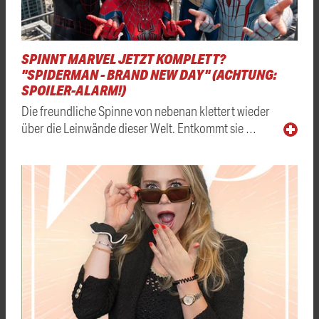
SPINNT MARVEL JETZT KOMPLETT?
"SPIDERMAN - BRAND NEW DAY" (ACHTUNG:
SPOILER-ALARM!)
Die freundliche Spinne von nebenan klettert wieder
über die Leinwände dieser Welt. Entkommt sie …