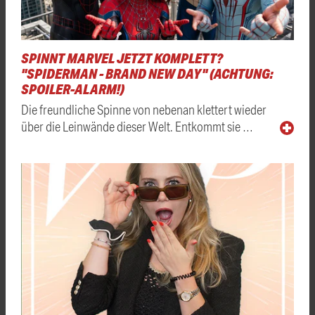
SPINNT MARVEL JETZT KOMPLETT?
"SPIDERMAN - BRAND NEW DAY" (ACHTUNG:
SPOILER-ALARM!)
Die freundliche Spinne von nebenan klettert wieder
über die Leinwände dieser Welt. Entkommt sie …