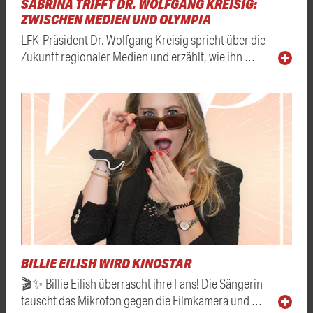
SABRINA TRIFFT DR. WOLFGANG KREISIG:
ZWISCHEN MEDIEN UND OLYMPIA
LFK-Präsident Dr. Wolfgang Kreisig spricht über die
Zukunft regionaler Medien und erzählt, wie ihn …
BILLIE EILISH WIRD KINOSTAR
🎬✨ Billie Eilish überrascht ihre Fans! Die Sängerin
tauscht das Mikrofon gegen die Filmkamera und …