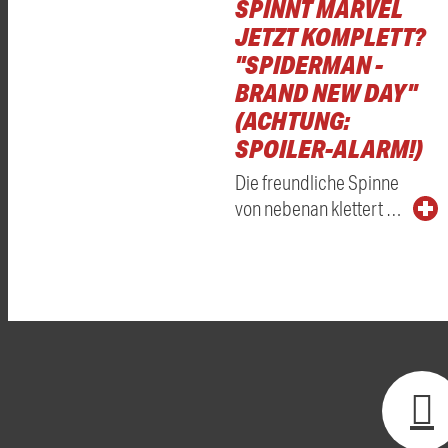
SPINNT MARVEL
JETZT KOMPLETT?
"SPIDERMAN -
BRAND NEW DAY"
(ACHTUNG:
SPOILER-ALARM!)
Die freundliche Spinne
von nebenan klettert …