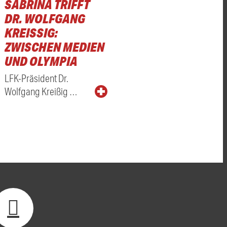
SABRINA TRIFFT
DR. WOLFGANG
KREISSIG: Z
WISCHEN MEDIEN U
ND OLYMPIA
LFK-Präsident Dr.
Wolfgang Kreißig …