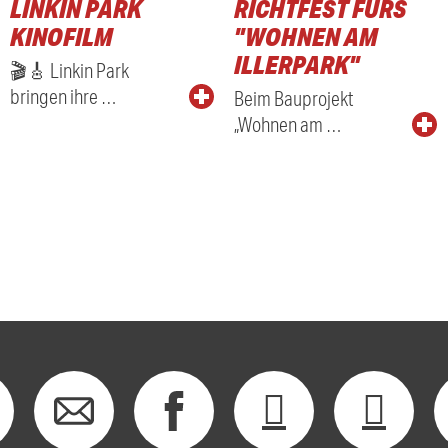
LINKIN PARK
RICHTFEST FÜRS
KINOFILM
"WOHNEN AM
ILLERPARK"
🎬🎸 Linkin Park
bringen ihre …
Beim Bauprojekt
„Wohnen am …