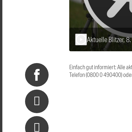
Aktuelle Blitzer, 
play_arrow
Einfach gut informiert: Alle 
Telefon (0800 0 490400) ode