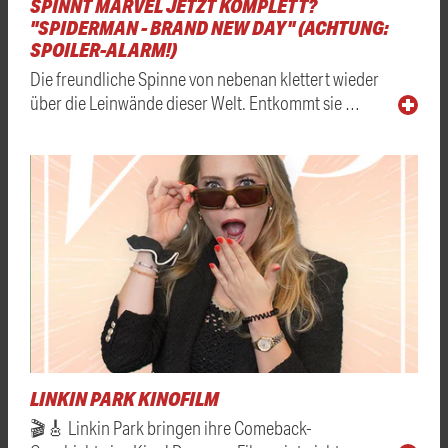
SPINNT MARVEL JETZT KOMPLETT?
"SPIDERMAN - BRAND NEW DAY" (ACHTUNG:
SPOILER-ALARM!)
Die freundliche Spinne von nebenan klettert wieder
über die Leinwände dieser Welt. Entkommt sie …
LINKIN PARK KINOFILM
🎬🎸 Linkin Park bringen ihre Comeback-