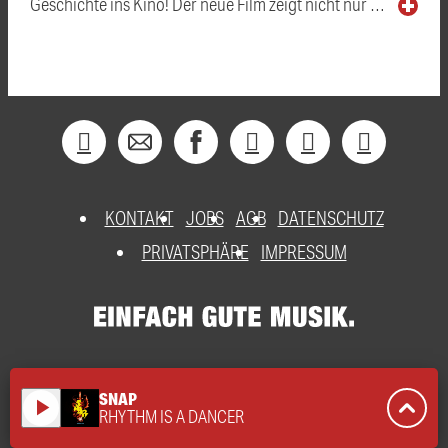
Geschichte ins Kino! Der neue Film zeigt nicht nur …
KONTAKT
JOBS
AGB
DATENSCHUTZ
PRIVATSPHÄRE
IMPRESSUM
SNAP
play_arrow
RHYTHM IS A DANCER