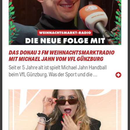
DAS DONAU 3 FM WEIHNACHTSMARKTRADIO
MIT MICHAEL JAHN VOM VFL GÜNZBURG
Seit er 5 Jahre alt ist spielt Michael Jahn Handball
beim VfL Günzburg. Was der Sport und die …