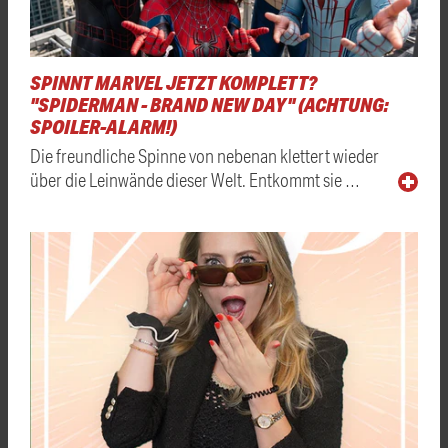
SPINNT MARVEL JETZT KOMPLETT?
"SPIDERMAN - BRAND NEW DAY" (ACHTUNG:
SPOILER-ALARM!)
Die freundliche Spinne von nebenan klettert wieder
über die Leinwände dieser Welt. Entkommt sie …