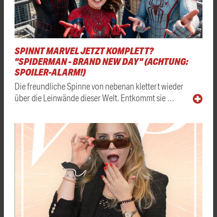
SPINNT MARVEL JETZT KOMPLETT?
"SPIDERMAN - BRAND NEW DAY" (ACHTUNG:
SPOILER-ALARM!)
Die freundliche Spinne von nebenan klettert wieder
über die Leinwände dieser Welt. Entkommt sie …