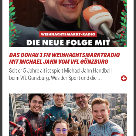
DAS DONAU 3 FM WEIHNACHTSMARKTRADIO
MIT MICHAEL JAHN VOM VFL GÜNZBURG
Seit er 5 Jahre alt ist spielt Michael Jahn Handball
beim VfL Günzburg. Was der Sport und die …