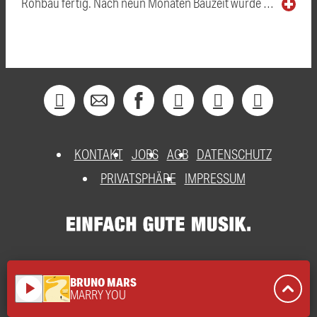
Rohbau fertig. Nach neun Monaten Bauzeit wurde …
KONTAKT
JOBS
AGB
DATENSCHUTZ
PRIVATSPHÄRE
IMPRESSUM
BRUNO MARS
play_arrow
MARRY YOU