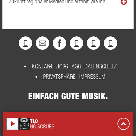
Zukunft regionaler Medien und erzählt, wie ihn …
KONTAKT
JOBS
AGB
DATENSCHUTZ
PRIVATSPHÄRE
IMPRESSUM
TLC
play_arrow
NO SCRUBS