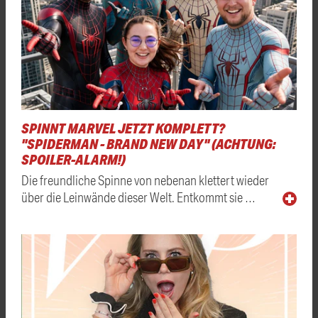
SPINNT MARVEL JETZT KOMPLETT?
"SPIDERMAN - BRAND NEW DAY" (ACHTUNG:
SPOILER-ALARM!)
Die freundliche Spinne von nebenan klettert wieder
über die Leinwände dieser Welt. Entkommt sie …