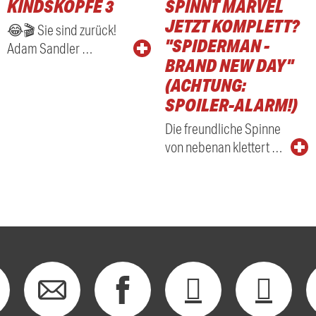
KINDSKÖPFE 3
SPINNT MARVEL
RADIO
JETZT KOMPLETT?
😂🎬 Sie sind zurück!
"SPIDERMAN -
Adam Sandler …
BRAND NEW DAY"
(ACHTUNG:
SPOILER-ALARM!)
Die freundliche Spinne
von nebenan klettert …