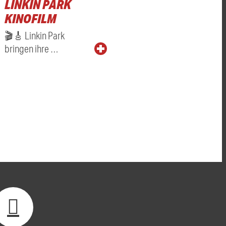
LINKIN PARK
KINOFILM
🎬🎸 Linkin Park
bringen ihre …