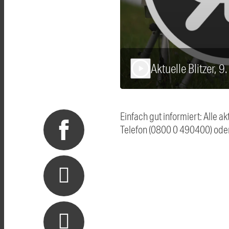
Aktuelle Blitzer, 
play_arrow
Einfach gut informiert: Alle 
Telefon (0800 0 490400) ode