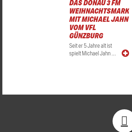
DAS DONAU 3 FM
WEIHNACHTSMARKT
MIT MICHAEL JAHN
VOM VFL
GÜNZBURG
Seit er 5 Jahre alt ist
spielt Michael Jahn …