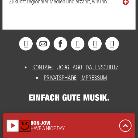
Zukunft regionaler Medien und erzählt, wie ihn …
KONTAKT
JOBS
AGB
DATENSCHUTZ
PRIVATSPHÄRE
IMPRESSUM
BON JOVI
play_arrow
HAVE A NICE DAY