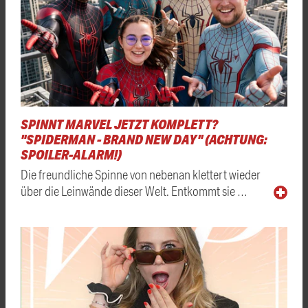
SPINNT MARVEL JETZT KOMPLETT?
"SPIDERMAN - BRAND NEW DAY" (ACHTUNG:
SPOILER-ALARM!)
Die freundliche Spinne von nebenan klettert wieder
über die Leinwände dieser Welt. Entkommt sie …