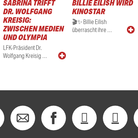
SABRINA TRIFFT
BILLIE EILISH WIRD
RADIO
DR. WOLFGANG
KINOSTAR
KREISIG:
🎬✨ Billie Eilish
ZWISCHEN MEDIEN
überrascht ihre …
UND OLYMPIA
LFK-Präsident Dr.
Wolfgang Kreisig …