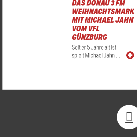
DAS DONAU 3 FM
WEIHNACHTSMARKT
MIT MICHAEL JAHN
VOM VFL
GÜNZBURG
Seit er 5 Jahre alt ist
spielt Michael Jahn …