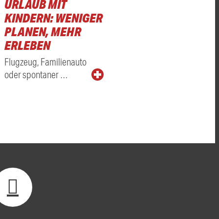
URLAUB MIT
KINDERN: WENIGER
PLANEN, MEHR
ERLEBEN
Flugzeug, Familienauto
oder spontaner …