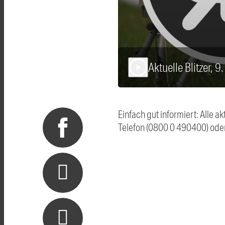
Aktuelle Blitzer, 
play_arrow
Einfach gut informiert: Alle 
Telefon (0800 0 490400) ode