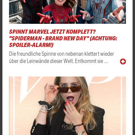
SPINNT MARVEL JETZT KOMPLETT?
"SPIDERMAN - BRAND NEW DAY" (ACHTUNG:
SPOILER-ALARM!)
Die freundliche Spinne von nebenan klettert wieder
über die Leinwände dieser Welt. Entkommt sie …