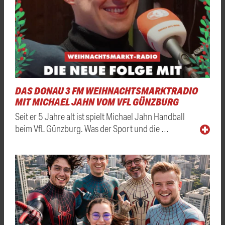
DAS DONAU 3 FM WEIHNACHTSMARKTRADIO
MIT MICHAEL JAHN VOM VFL GÜNZBURG
Seit er 5 Jahre alt ist spielt Michael Jahn Handball
beim VfL Günzburg. Was der Sport und die …