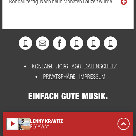
Rohbau fertig. Nach neun Monaten Bauzeit wurde …
KONTAKT
JOBS
AGB
DATENSCHUTZ
PRIVATSPHÄRE
IMPRESSUM
LENNY KRAVITZ
play_arrow
FLY AWAY