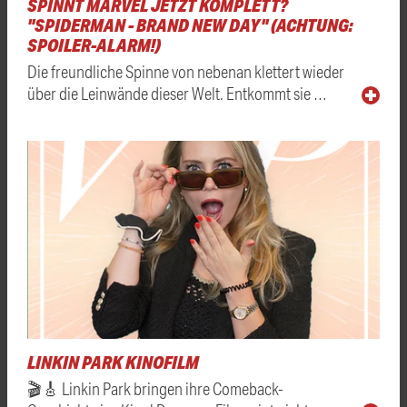
SPINNT MARVEL JETZT KOMPLETT?
"SPIDERMAN - BRAND NEW DAY" (ACHTUNG:
SPOILER-ALARM!)
Die freundliche Spinne von nebenan klettert wieder
über die Leinwände dieser Welt. Entkommt sie …
LINKIN PARK KINOFILM
🎬🎸 Linkin Park bringen ihre Comeback-