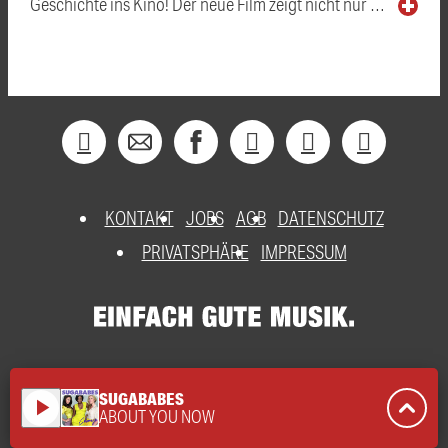
Geschichte ins Kino! Der neue Film zeigt nicht nur …
KONTAKT
JOBS
AGB
DATENSCHUTZ
PRIVATSPHÄRE
IMPRESSUM
SUGABABES
play_arrow
ABOUT YOU NOW