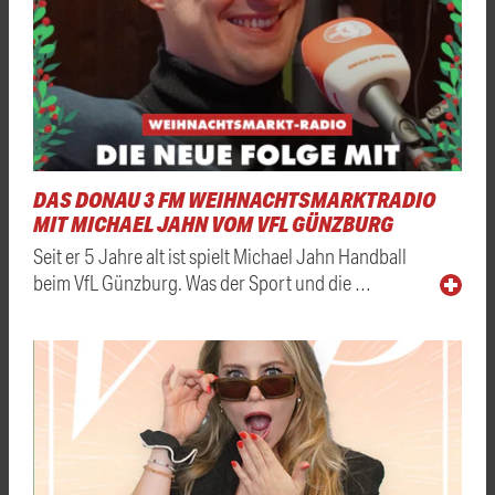
DAS DONAU 3 FM WEIHNACHTSMARKTRADIO
MIT MICHAEL JAHN VOM VFL GÜNZBURG
Seit er 5 Jahre alt ist spielt Michael Jahn Handball
beim VfL Günzburg. Was der Sport und die …