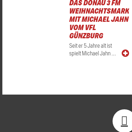
DAS DONAU 3 FM
WEIHNACHTSMARKT
MIT MICHAEL JAHN
VOM VFL
GÜNZBURG
Seit er 5 Jahre alt ist
spielt Michael Jahn …