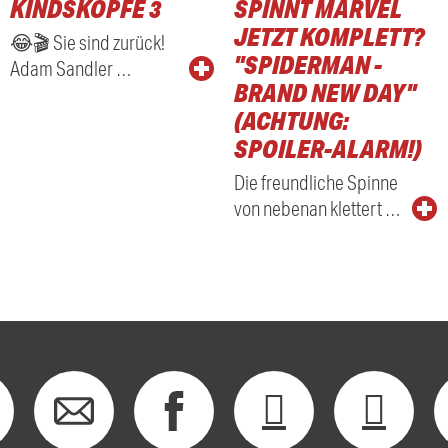
KINDSKÖPFE 3
SPINNT MARVEL
RADIO
JETZT KOMPLETT?
😂🎬 Sie sind zurück!
"SPIDERMAN -
Adam Sandler …
BRAND NEW DAY"
(ACHTUNG:
SPOILER-ALARM!)
Die freundliche Spinne
von nebenan klettert …