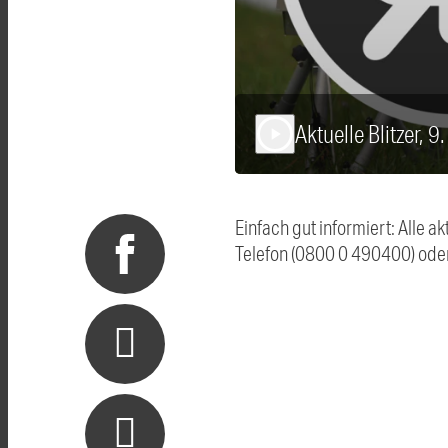
Aktuelle Blitzer, 
play_arrow
Einfach gut informiert: Alle 
Telefon (0800 0 490400) ode