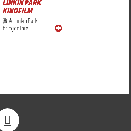
LINKIN PARK
KINOFILM
🎬🎸 Linkin Park
bringen ihre …