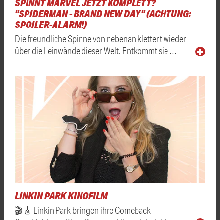
SPINNT MARVEL JETZT KOMPLETT?
"SPIDERMAN - BRAND NEW DAY" (ACHTUNG:
SPOILER-ALARM!)
Die freundliche Spinne von nebenan klettert wieder
über die Leinwände dieser Welt. Entkommt sie …
LINKIN PARK KINOFILM
🎬🎸 Linkin Park bringen ihre Comeback-