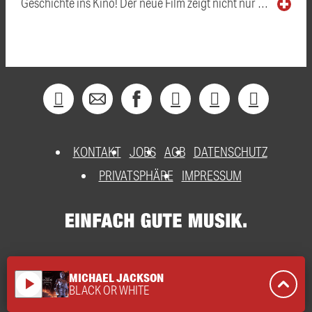
Geschichte ins Kino! Der neue Film zeigt nicht nur …
KONTAKT
JOBS
AGB
DATENSCHUTZ
PRIVATSPHÄRE
IMPRESSUM
MICHAEL JACKSON
play_arrow
BLACK OR WHITE