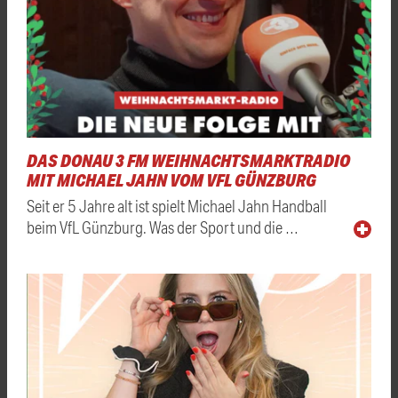
DAS DONAU 3 FM WEIHNACHTSMARKTRADIO
MIT MICHAEL JAHN VOM VFL GÜNZBURG
Seit er 5 Jahre alt ist spielt Michael Jahn Handball
beim VfL Günzburg. Was der Sport und die …