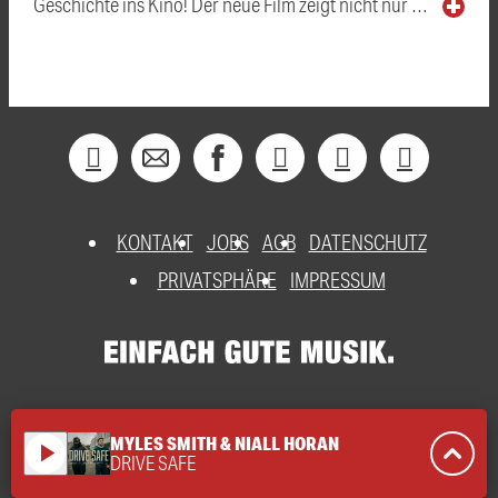
Geschichte ins Kino! Der neue Film zeigt nicht nur …
KONTAKT
JOBS
AGB
DATENSCHUTZ
PRIVATSPHÄRE
IMPRESSUM
MYLES SMITH & NIALL HORAN
play_arrow
DRIVE SAFE