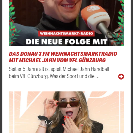
DAS DONAU 3 FM WEIHNACHTSMARKTRADIO
MIT MICHAEL JAHN VOM VFL GÜNZBURG
Seit er 5 Jahre alt ist spielt Michael Jahn Handball
beim VfL Günzburg. Was der Sport und die …