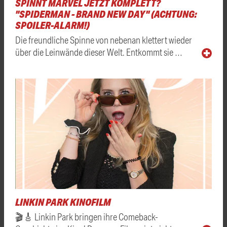
SPINNT MARVEL JETZT KOMPLETT?
"SPIDERMAN - BRAND NEW DAY" (ACHTUNG:
SPOILER-ALARM!)
Die freundliche Spinne von nebenan klettert wieder
über die Leinwände dieser Welt. Entkommt sie …
LINKIN PARK KINOFILM
🎬🎸 Linkin Park bringen ihre Comeback-