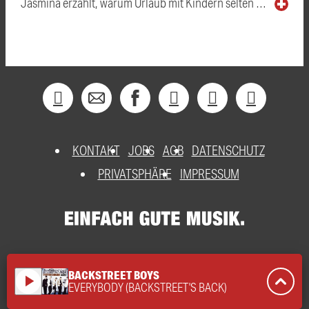
Jasmina erzählt, warum Urlaub mit Kindern selten …
KONTAKT
JOBS
AGB
DATENSCHUTZ
PRIVATSPHÄRE
IMPRESSUM
BACKSTREET BOYS
play_arrow
EVERYBODY (BACKSTREET'S BACK)