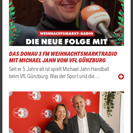
DAS DONAU 3 FM WEIHNACHTSMARKTRADIO
MIT MICHAEL JAHN VOM VFL GÜNZBURG
Seit er 5 Jahre alt ist spielt Michael Jahn Handball
beim VfL Günzburg. Was der Sport und die …