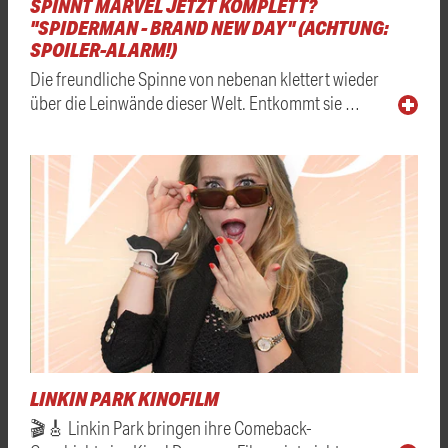
SPINNT MARVEL JETZT KOMPLETT?
"SPIDERMAN - BRAND NEW DAY" (ACHTUNG:
SPOILER-ALARM!)
Die freundliche Spinne von nebenan klettert wieder
über die Leinwände dieser Welt. Entkommt sie …
LINKIN PARK KINOFILM
🎬🎸 Linkin Park bringen ihre Comeback-