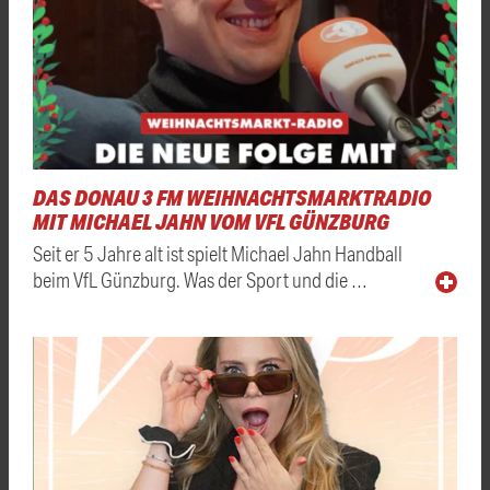
DAS DONAU 3 FM WEIHNACHTSMARKTRADIO
MIT MICHAEL JAHN VOM VFL GÜNZBURG
Seit er 5 Jahre alt ist spielt Michael Jahn Handball
beim VfL Günzburg. Was der Sport und die …