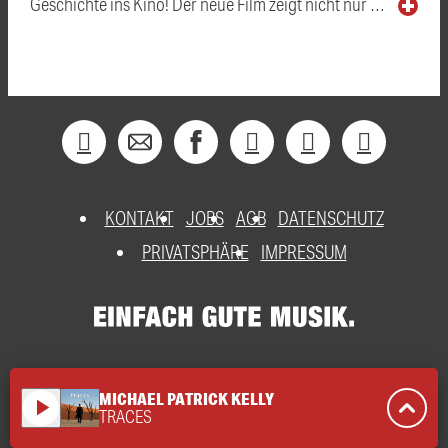
Geschichte ins Kino! Der neue Film zeigt nicht nur …
KONTAKT
JOBS
AGB
DATENSCHUTZ
PRIVATSPHÄRE
IMPRESSUM
MICHAEL PATRICK KELLY
play_arrow
TRACES