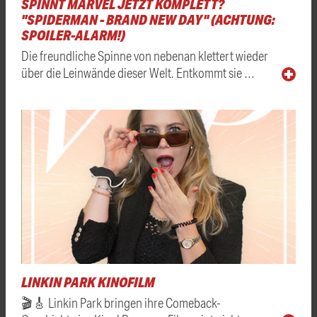
SPINNT MARVEL JETZT KOMPLETT?
"SPIDERMAN - BRAND NEW DAY" (ACHTUNG:
SPOILER-ALARM!)
Die freundliche Spinne von nebenan klettert wieder
über die Leinwände dieser Welt. Entkommt sie …
LINKIN PARK KINOFILM
🎬🎸 Linkin Park bringen ihre Comeback-