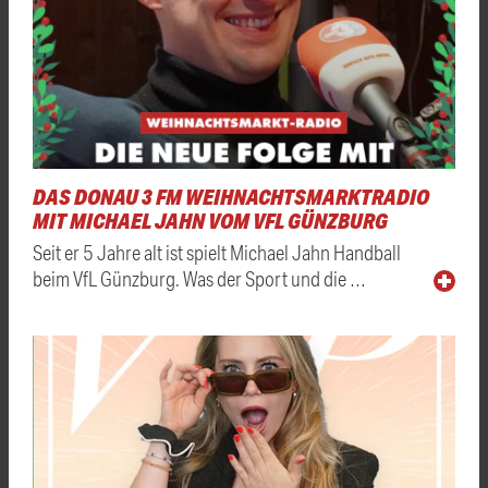
DAS DONAU 3 FM WEIHNACHTSMARKTRADIO
MIT MICHAEL JAHN VOM VFL GÜNZBURG
Seit er 5 Jahre alt ist spielt Michael Jahn Handball
beim VfL Günzburg. Was der Sport und die …