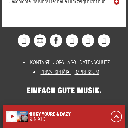
Geschichte ins Kino! Der neue Film zeigt nicht nur …
KONTAKT
JOBS
AGB
DATENSCHUTZ
PRIVATSPHÄRE
IMPRESSUM
NICKY YOURE & DAZY
play_arrow
SUNROOF