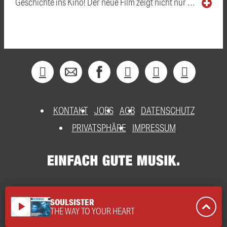
Geschichte ins Kino! Der neue Film zeigt nicht nur …
KONTAKT
JOBS
AGB
DATENSCHUTZ
PRIVATSPHÄRE
IMPRESSUM
SOULSISTER
play_arrow
THE WAY TO YOUR HEART