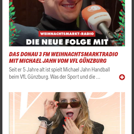
DAS DONAU 3 FM WEIHNACHTSMARKTRADIO
MIT MICHAEL JAHN VOM VFL GÜNZBURG
Seit er 5 Jahre alt ist spielt Michael Jahn Handball
beim VfL Günzburg. Was der Sport und die …