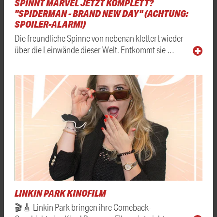
SPINNT MARVEL JETZT KOMPLETT?
"SPIDERMAN - BRAND NEW DAY" (ACHTUNG:
SPOILER-ALARM!)
Die freundliche Spinne von nebenan klettert wieder
über die Leinwände dieser Welt. Entkommt sie …
LINKIN PARK KINOFILM
🎬🎸 Linkin Park bringen ihre Comeback-