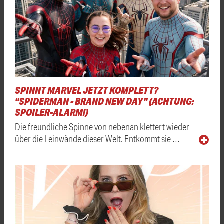
SPINNT MARVEL JETZT KOMPLETT?
"SPIDERMAN - BRAND NEW DAY" (ACHTUNG:
SPOILER-ALARM!)
Die freundliche Spinne von nebenan klettert wieder
über die Leinwände dieser Welt. Entkommt sie …