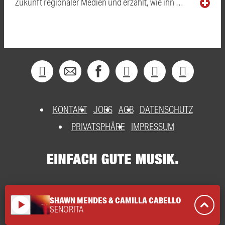
Zukunft regionaler Medien und erzählt, wie ihn …
KONTAKT
JOBS
AGB
DATENSCHUTZ
PRIVATSPHÄRE
IMPRESSUM
SHAWN MENDES & CAMILLA CABELLO
play_arrow
SENORITA