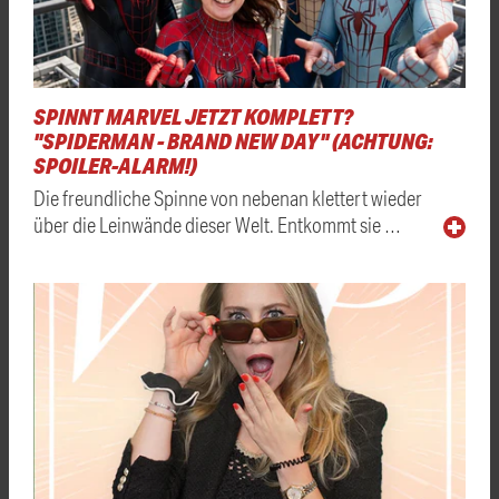
SPINNT MARVEL JETZT KOMPLETT?
"SPIDERMAN - BRAND NEW DAY" (ACHTUNG:
SPOILER-ALARM!)
Die freundliche Spinne von nebenan klettert wieder
über die Leinwände dieser Welt. Entkommt sie …