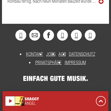
Rohbau fertig. Nach neun Monaten Bauzeit wurde …
KONTAKT
JOBS
AGB
DATENSCHUTZ
PRIVATSPHÄRE
IMPRESSUM
SHAGGY
play_arrow
ANGEL