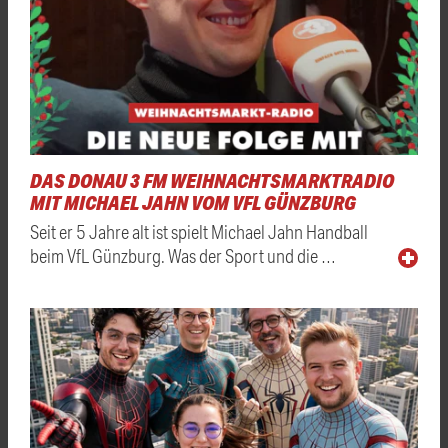
DAS DONAU 3 FM WEIHNACHTSMARKTRADIO
MIT MICHAEL JAHN VOM VFL GÜNZBURG
Seit er 5 Jahre alt ist spielt Michael Jahn Handball
beim VfL Günzburg. Was der Sport und die …