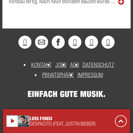
Rohbau fertig. Nach neun Monaten Bauzeit wurde …
KONTAKT
JOBS
AGB
DATENSCHUTZ
PRIVATSPHÄRE
IMPRESSUM
LUIS FONSI
play_arrow
DESPACITO (FEAT. JUSTIN BIEBER)