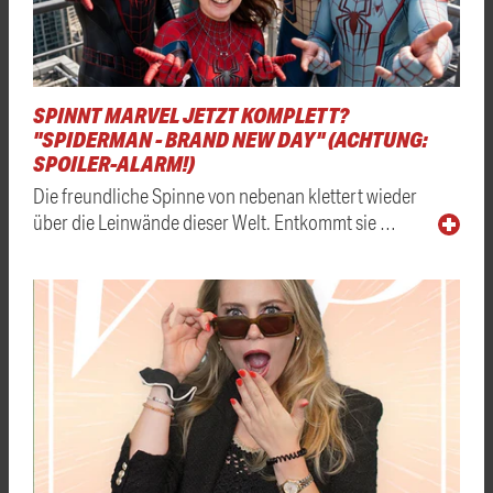
SPINNT MARVEL JETZT KOMPLETT?
"SPIDERMAN - BRAND NEW DAY" (ACHTUNG:
SPOILER-ALARM!)
Die freundliche Spinne von nebenan klettert wieder
über die Leinwände dieser Welt. Entkommt sie …