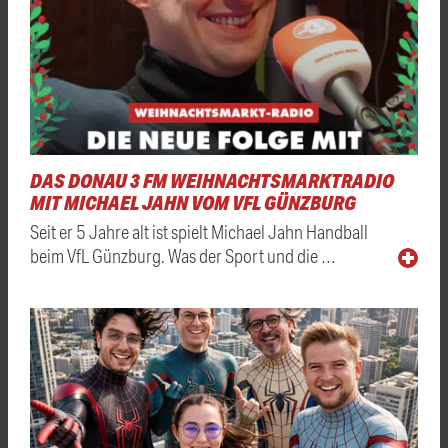
DAS DONAU 3 FM WEIHNACHTSMARKTRADIO
MIT MICHAEL JAHN VOM VFL GÜNZBURG
Seit er 5 Jahre alt ist spielt Michael Jahn Handball
beim VfL Günzburg. Was der Sport und die …