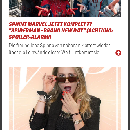
SPINNT MARVEL JETZT KOMPLETT?
"SPIDERMAN - BRAND NEW DAY" (ACHTUNG:
SPOILER-ALARM!)
Die freundliche Spinne von nebenan klettert wieder
über die Leinwände dieser Welt. Entkommt sie …