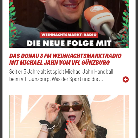
DAS DONAU 3 FM WEIHNACHTSMARKTRADIO
MIT MICHAEL JAHN VOM VFL GÜNZBURG
Seit er 5 Jahre alt ist spielt Michael Jahn Handball
beim VfL Günzburg. Was der Sport und die …