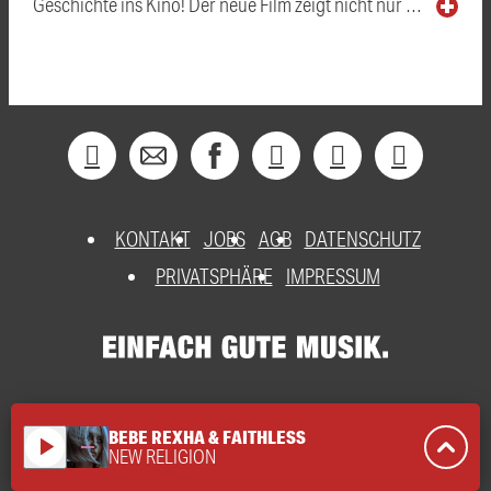
Geschichte ins Kino! Der neue Film zeigt nicht nur …
KONTAKT
JOBS
AGB
DATENSCHUTZ
PRIVATSPHÄRE
IMPRESSUM
BEBE REXHA & FAITHLESS
play_arrow
NEW RELIGION