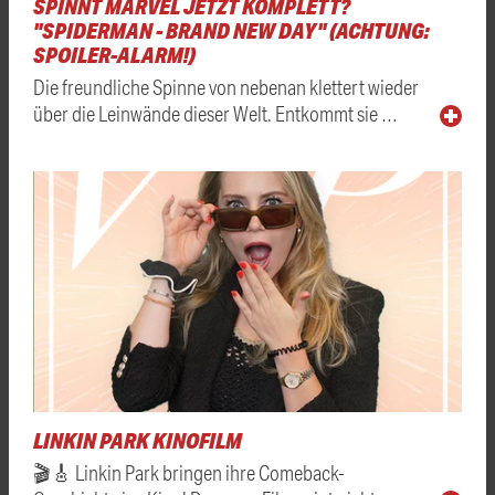
SPINNT MARVEL JETZT KOMPLETT?
"SPIDERMAN - BRAND NEW DAY" (ACHTUNG:
SPOILER-ALARM!)
Die freundliche Spinne von nebenan klettert wieder
über die Leinwände dieser Welt. Entkommt sie …
LINKIN PARK KINOFILM
🎬🎸 Linkin Park bringen ihre Comeback-