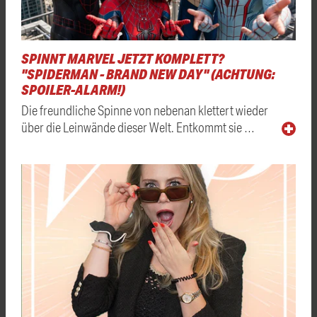
SPINNT MARVEL JETZT KOMPLETT?
"SPIDERMAN - BRAND NEW DAY" (ACHTUNG:
SPOILER-ALARM!)
Die freundliche Spinne von nebenan klettert wieder
über die Leinwände dieser Welt. Entkommt sie …