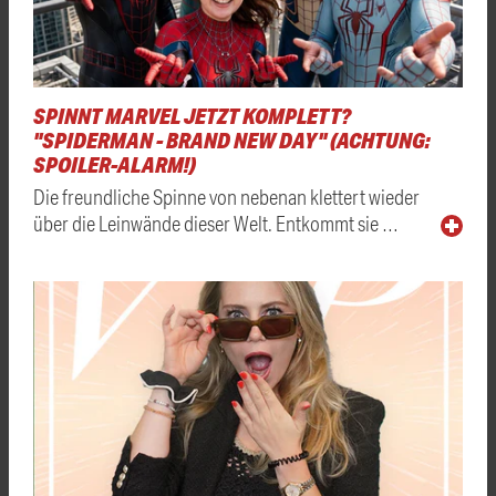
SPINNT MARVEL JETZT KOMPLETT?
"SPIDERMAN - BRAND NEW DAY" (ACHTUNG:
SPOILER-ALARM!)
Die freundliche Spinne von nebenan klettert wieder
über die Leinwände dieser Welt. Entkommt sie …