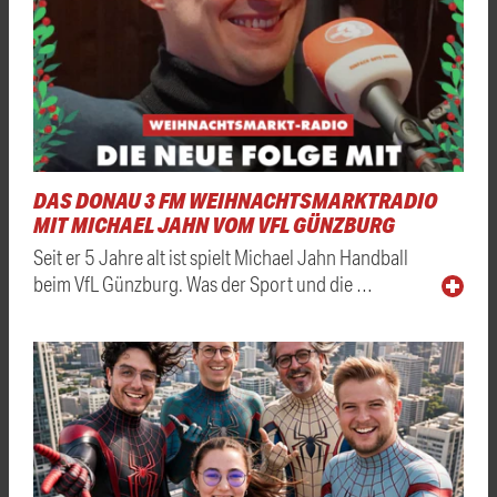
DAS DONAU 3 FM WEIHNACHTSMARKTRADIO
MIT MICHAEL JAHN VOM VFL GÜNZBURG
Seit er 5 Jahre alt ist spielt Michael Jahn Handball
beim VfL Günzburg. Was der Sport und die …