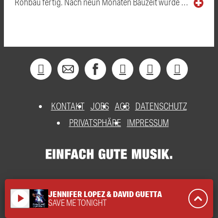
Rohbau fertig. Nach neun Monaten Bauzeit wurde …
KONTAKT
JOBS
AGB
DATENSCHUTZ
PRIVATSPHÄRE
IMPRESSUM
JENNIFER LOPEZ & DAVID GUETTA
play_arrow
SAVE ME TONIGHT