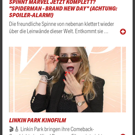
SPINNT MARVEL JETZT KOMPLETT?
"SPIDERMAN - BRAND NEW DAY" (ACHTUNG:
SPOILER-ALARM!)
Die freundliche Spinne von nebenan klettert wieder
über die Leinwände dieser Welt. Entkommt sie …
LINKIN PARK KINOFILM
🎬🎸 Linkin Park bringen ihre Comeback-