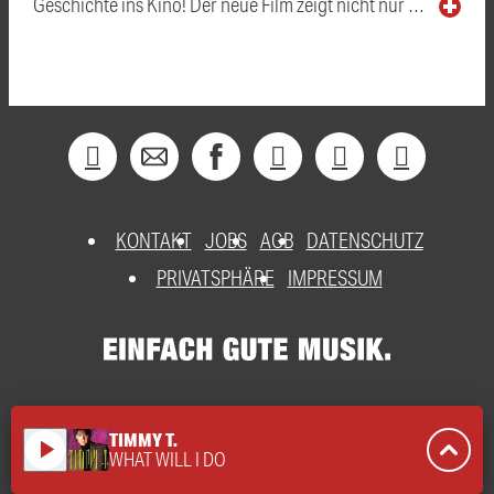
Geschichte ins Kino! Der neue Film zeigt nicht nur …
KONTAKT
JOBS
AGB
DATENSCHUTZ
PRIVATSPHÄRE
IMPRESSUM
TIMMY T.
play_arrow
WHAT WILL I DO