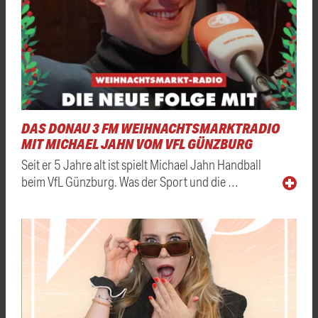
DAS DONAU 3 FM WEIHNACHTSMARKTRADIO
MIT MICHAEL JAHN VOM VFL GÜNZBURG
Seit er 5 Jahre alt ist spielt Michael Jahn Handball
beim VfL Günzburg. Was der Sport und die …