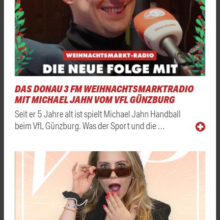
DAS DONAU 3 FM WEIHNACHTSMARKTRADIO
MIT MICHAEL JAHN VOM VFL GÜNZBURG
Seit er 5 Jahre alt ist spielt Michael Jahn Handball
beim VfL Günzburg. Was der Sport und die …