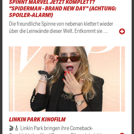
SPINNT MARVEL JETZT KOMPLETT?
"SPIDERMAN - BRAND NEW DAY" (ACHTUNG:
SPOILER-ALARM!)
Die freundliche Spinne von nebenan klettert wieder
über die Leinwände dieser Welt. Entkommt sie …
LINKIN PARK KINOFILM
🎬🎸 Linkin Park bringen ihre Comeback-