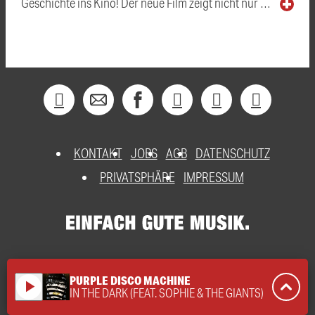
Geschichte ins Kino! Der neue Film zeigt nicht nur …
KONTAKT
JOBS
AGB
DATENSCHUTZ
PRIVATSPHÄRE
IMPRESSUM
PURPLE DISCO MACHINE
play_arrow
IN THE DARK (FEAT. SOPHIE & THE GIANTS)