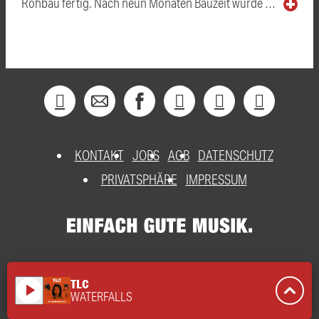
Rohbau fertig. Nach neun Monaten Bauzeit wurde …
KONTAKT
JOBS
AGB
DATENSCHUTZ
PRIVATSPHÄRE
IMPRESSUM
TLC
play_arrow
WATERFALLS