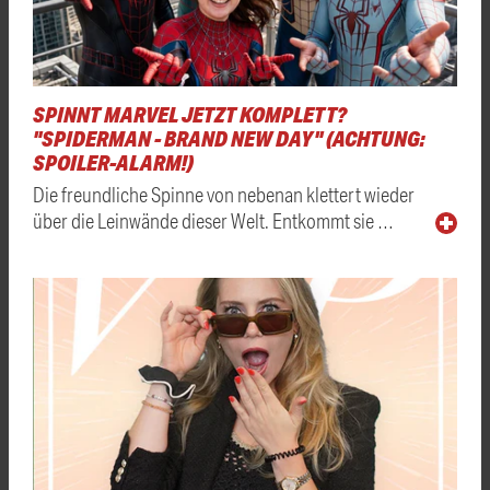
SPINNT MARVEL JETZT KOMPLETT?
"SPIDERMAN - BRAND NEW DAY" (ACHTUNG:
SPOILER-ALARM!)
Die freundliche Spinne von nebenan klettert wieder
über die Leinwände dieser Welt. Entkommt sie …