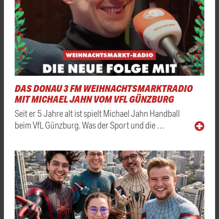
DAS DONAU 3 FM WEIHNACHTSMARKTRADIO
MIT MICHAEL JAHN VOM VFL GÜNZBURG
Seit er 5 Jahre alt ist spielt Michael Jahn Handball
beim VfL Günzburg. Was der Sport und die …