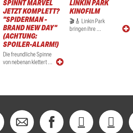
SPINNT MARVEL
LINKIN PARK
JETZT KOMPLETT?
KINOFILM
"SPIDERMAN -
🎬🎸 Linkin Park
BRAND NEW DAY"
bringen ihre …
(ACHTUNG:
SPOILER-ALARM!)
Die freundliche Spinne
von nebenan klettert …