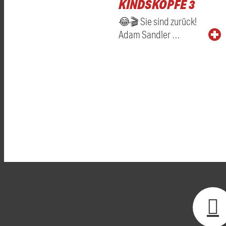
KINDSKÖPFE 3
😂🎬 Sie sind zurück!
Adam Sandler …