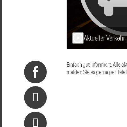
Aktueller Verkehr,
play_arrow
Einfach gut informiert: Alle
melden Sie es gerne per Tel