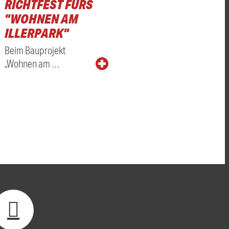
RICHTFEST FÜRS
"WOHNEN AM
ILLERPARK"
Beim Bauprojekt
„Wohnen am …