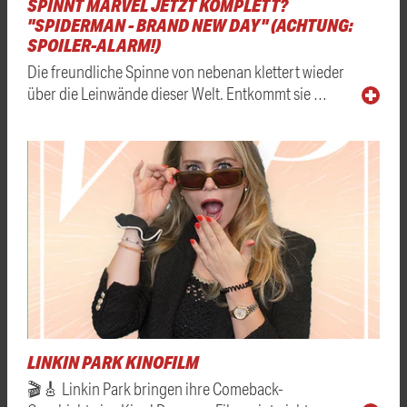
SPINNT MARVEL JETZT KOMPLETT?
"SPIDERMAN - BRAND NEW DAY" (ACHTUNG:
SPOILER-ALARM!)
Die freundliche Spinne von nebenan klettert wieder
über die Leinwände dieser Welt. Entkommt sie …
LINKIN PARK KINOFILM
🎬🎸 Linkin Park bringen ihre Comeback-