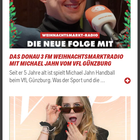
DAS DONAU 3 FM WEIHNACHTSMARKTRADIO
MIT MICHAEL JAHN VOM VFL GÜNZBURG
Seit er 5 Jahre alt ist spielt Michael Jahn Handball
beim VfL Günzburg. Was der Sport und die …