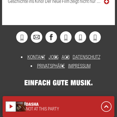
Geschichte ins Kino! Der neue Film zeigt nicht nur …
KONTAKT
JOBS
AGB
DATENSCHUTZ
PRIVATSPHÄRE
IMPRESSUM
DASHA
play_arrow
NOT AT THIS PARTY