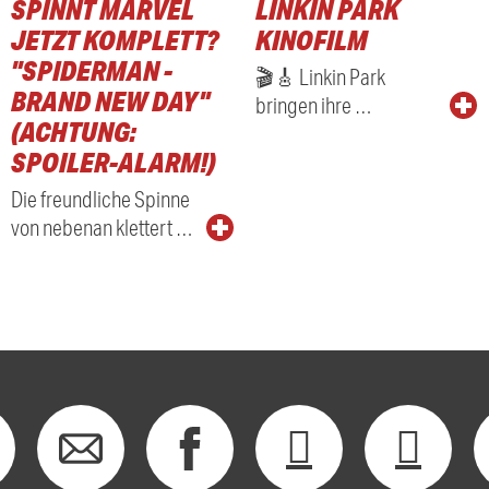
SPINNT MARVEL
LINKIN PARK
JETZT KOMPLETT?
KINOFILM
"SPIDERMAN -
🎬🎸 Linkin Park
BRAND NEW DAY"
bringen ihre …
(ACHTUNG:
SPOILER-ALARM!)
Die freundliche Spinne
von nebenan klettert …