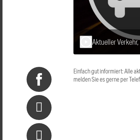
Aktueller Verkehr
play_arrow
Einfach gut informiert: Alle
melden Sie es gerne per Tel