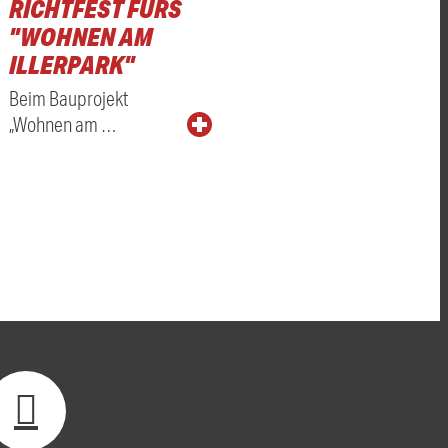
RICHTFEST FÜRS
"WOHNEN AM
ILLERPARK"
Beim Bauprojekt
„Wohnen am …