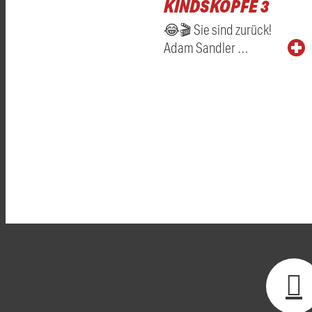
KINDSKÖPFE 3
😂🎬 Sie sind zurück!
Adam Sandler …