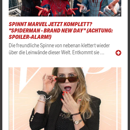
SPINNT MARVEL JETZT KOMPLETT?
"SPIDERMAN - BRAND NEW DAY" (ACHTUNG:
SPOILER-ALARM!)
Die freundliche Spinne von nebenan klettert wieder
über die Leinwände dieser Welt. Entkommt sie …