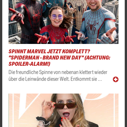
SPINNT MARVEL JETZT KOMPLETT?
"SPIDERMAN - BRAND NEW DAY" (ACHTUNG:
SPOILER-ALARM!)
Die freundliche Spinne von nebenan klettert wieder
über die Leinwände dieser Welt. Entkommt sie …