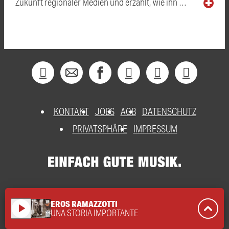
Zukunft regionaler Medien und erzählt, wie ihn …
KONTAKT
JOBS
AGB
DATENSCHUTZ
PRIVATSPHÄRE
IMPRESSUM
EROS RAMAZZOTTI
play_arrow
UNA STORIA IMPORTANTE