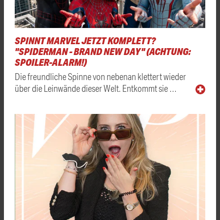
SPINNT MARVEL JETZT KOMPLETT?
"SPIDERMAN - BRAND NEW DAY" (ACHTUNG:
SPOILER-ALARM!)
Die freundliche Spinne von nebenan klettert wieder
über die Leinwände dieser Welt. Entkommt sie …