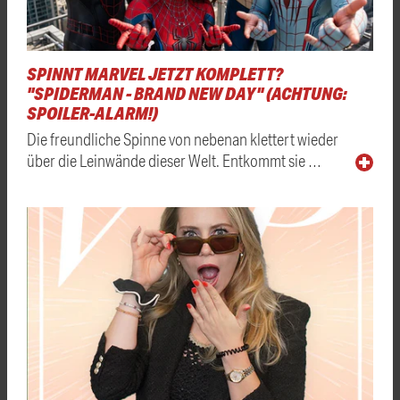
SPINNT MARVEL JETZT KOMPLETT?
"SPIDERMAN - BRAND NEW DAY" (ACHTUNG:
SPOILER-ALARM!)
Die freundliche Spinne von nebenan klettert wieder
über die Leinwände dieser Welt. Entkommt sie …